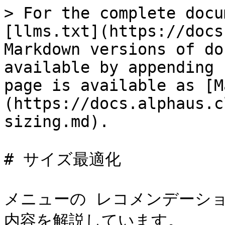
> For the complete docu
[llms.txt](https://docs
Markdown versions of do
available by appending 
page is available as [M
(https://docs.alphaus.c
sizing.md).

# サイズ最適化

メニューの レコメンデーショ
内容を解説しています。
