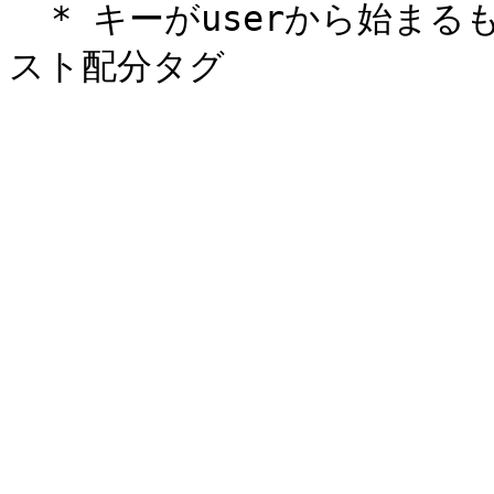
  * キーがuserから始まるもの: userが独自に設定しているコ