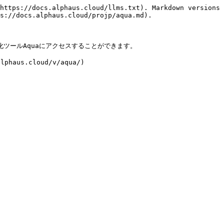
https://docs.alphaus.cloud/llms.txt). Markdown versions 
s://docs.alphaus.cloud/projp/aqua.md).

化ツールAquaにアクセスすることができます。
