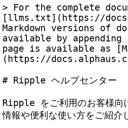
> For the complete docu
[llms.txt](https://docs
Markdown versions of do
available by appending 
page is available as [M
(https://docs.alphaus.c
# Ripple ヘルプセンター

Ripple をご利用のお客様向
情報や便利な使い方をご紹介し