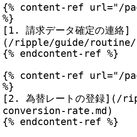
{% content-ref url="/pa
%}

[1. 請求データ確定の連絡]
(/ripple/guide/routine/
{% endcontent-ref %}

{% content-ref url="/pa
%}

[2. 為替レートの登録](/rippl
conversion-rate.md)

{% endcontent-ref %}
