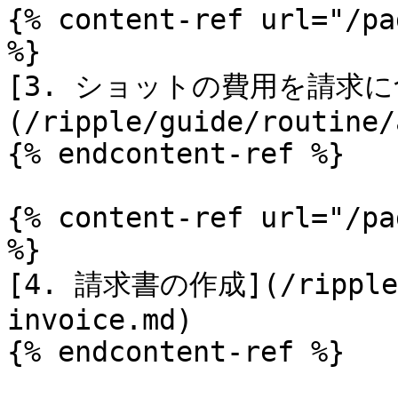
{% content-ref url="/pa
%}

[3. ショットの費用を請求に
(/ripple/guide/routine/
{% endcontent-ref %}

{% content-ref url="/pa
%}

[4. 請求書の作成](/ripple/
invoice.md)

{% endcontent-ref %}
