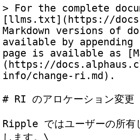
> For the complete docu
[llms.txt](https://docs
Markdown versions of do
available by appending 
page is available as [M
(https://docs.alphaus.c
info/change-ri.md).

# RI のアロケーション変更

Ripple ではユーザーの所
します。\
