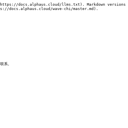
https://docs.alphaus.cloud/llms.txt). Markdown versions 
s://docs.alphaus.cloud/wave-chi/master.md).

联系。
