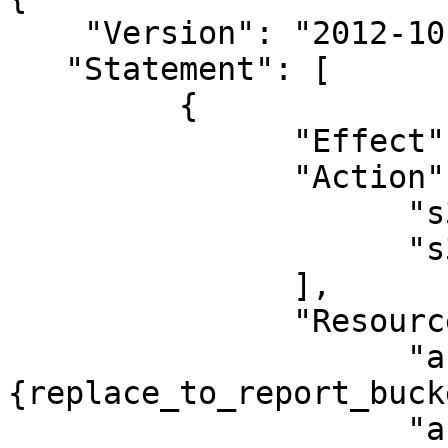
    "Version": "2012-10-17",

   "Statement": [

         {

               "Effect": "Allow",

               "Action": [

                     "s3:Get*",

                     "s3:List*"

               ],

               "Resource": [

                     "arn:aws:s3:::
{replace_to_report_buck
                     "arn:aws:s3:::