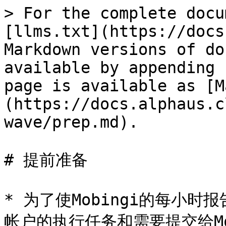
> For the complete docu
[llms.txt](https://docs
Markdown versions of do
available by appending 
page is available as [M
(https://docs.alphaus.c
wave/prep.md).

# 提前准备

* 为了使Mobingi的每小
帐户的执行任务和需要提交给Mob