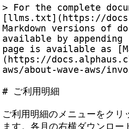
> For the complete docu
[llms.txt](https://docs
Markdown versions of do
available by appending 
page is available as [M
(https://docs.alphaus.c
aws/about-wave-aws/invo
# ご利用明細

ご利用明細のメニューをクリ
ます。各月の右横ダウンロー