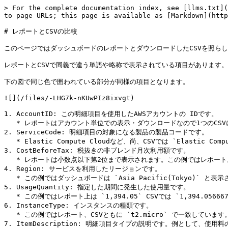
> For the complete documentation index, see [llms.txt](
to page URLs; this page is available as [Markdown](http
# レポートとCSVの比較

このページではダッシュボードのレポートとダウンロードしたCSVを照らし
レポートとCSVで同義で違う単語や略称で表示されている項目があります。

下の図で同じ色で囲われている部分が同様の項目となります。

![](/files/-LHG7k-nKUwPIz8ixvgt)

1. AccountID: この明細項目を使用したAWSアカウントの IDです。

   * レポートはアカウント単位での表示・ダウンロードなので1つのCSVにつき1つのIDのみ表示されます。

2. ServiceCode: 明細項目の対象になる製品の製品コードです。

   * Elastic Compute Cloudなど、尚、CSVでは `Elastic Compute Cloud` は `AmazonEC2` 、`Simple Storage Service` は `AmazonS3`などの製品コードで表示されます。

3. CostBeforeTax: 税抜きの非ブレンド月次利用額です。

   * レポートは小数点以下第2位まで表示されます。この例ではレポート上は `$21.18` CSVでは `21.18966134` で一致しています。

4. Region: サービスを利用したリージョンです。

   * この例ではダッシュボードは `Asia Pacific(Tokyo)` と表示されており、CSVだと`ap-northeast-1` となります。どちらとも東京リージョンを指しています。

5. UsageQuantity: 指定した期間に発生した使用量です。

   * この例ではレポート上は `1,394.05` CSVでは `1,394.056667` で一致しています。

6. InstanceType: インスタンスの種類です。

   * この例ではレポート、CSVともに `t2.micro` で一致しています。

7. ItemDescription: 明細項目タイプの説明です。例として、