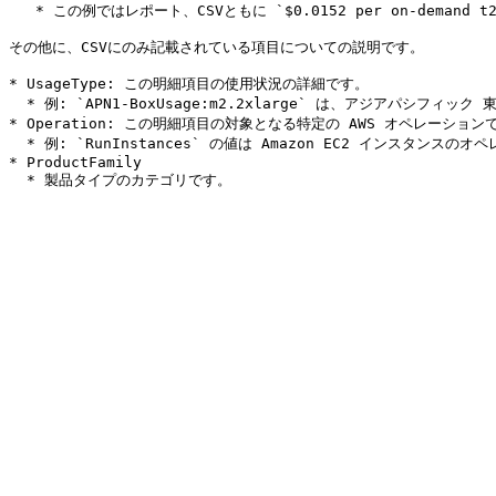
   * この例ではレポート、CSVともに `$0.0152 per on-demand t2.micro EC2 instance hour (or partial hour)` で一致しています。

その他に、CSVにのみ記載されている項目についての説明です。

* UsageType: この明細項目の使用状況の詳細です。

  * 例: `APN1-BoxUsage:m2.2xlarge` は、アジアパシフィック 東京リージョン の M2 ハイメモリダブルエクストララージインスタンスについて説明します。

* Operation: この明細項目の対象となる特定の AWS オペレーションで
  * 例: `RunInstances` の値は Amazon EC2 インスタンスのオペレーションを示します。

* ProductFamily
