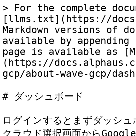
> For the complete docu
[llms.txt](https://docs
Markdown versions of do
available by appending 
page is available as [M
(https://docs.alphaus.c
gcp/about-wave-gcp/dash
# ダッシュボード

ログインするとまずダッシュ
クラウド選択画面からGoogle 