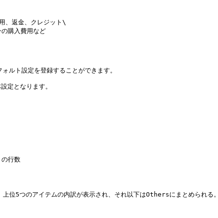
用、返金、クレジット\

ンの購入費用など

フォルト設定を登録することができます。

設定となります。

の行数

、上位5つのアイテムの内訳が表示され、それ以下はOthersにまとめられる。