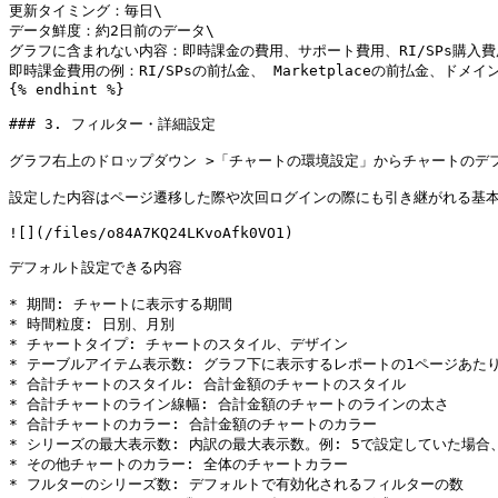
更新タイミング：毎日\

データ鮮度：約2日前のデータ\

グラフに含まれない内容：即時課金の費用、サポート費用、RI/SPs購入費
即時課金費用の例：RI/SPsの前払金、 Marketplaceの前払金、ドメイ
{% endhint %}

### 3. フィルター・詳細設定

グラフ右上のドロップダウン >「チャートの環境設定」からチャートのデ
設定した内容はページ遷移した際や次回ログインの際にも引き継がれる基本
![](/files/o84A7KQ24LKvoAfk0VO1)

デフォルト設定できる内容

* 期間: チャートに表示する期間

* 時間粒度: 日別、月別

* チャートタイプ: チャートのスタイル、デザイン

* テーブルアイテム表示数: グラフ下に表示するレポートの1ページあたり
* 合計チャートのスタイル: 合計金額のチャートのスタイル

* 合計チャートのライン線幅: 合計金額のチャートのラインの太さ

* 合計チャートのカラー: 合計金額のチャートのカラー

* シリーズの最大表示数: 内訳の最大表示数。例: 5で設定していた場合
* その他チャートのカラー: 全体のチャートカラー

* フルターのシリーズ数: デフォルトで有効化されるフィルターの数
