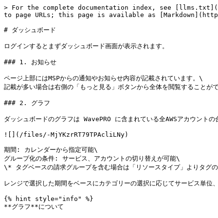
> For the complete documentation index, see [llms.txt](
to page URLs; this page is available as [Markdown](http
# ダッシュボード

ログインするとまずダッシュボード画面が表示されます。

### 1. お知らせ

ページ上部にはMSPからの通知やお知らせ内容が記載されています。\

記載が多い場合は右側の「もっと見る」ボタンから全体を閲覧することがで
### 2. グラフ

ダッシュボードのグラフは WavePRO に含まれている全AWSアカウントの
![](/files/-MjYKzrRT79TPAcliLNy)

期間: カレンダーから指定可能\

グループ化の条件: サービス、アカウントの切り替えが可能\

\* タグベースの請求グループを含む場合は「リソースタイプ」よりタグの
レンジで選択した期間をベースにカテゴリーの選択に応じてサービス単位、
{% hint style="info" %}

**グラフ**について
