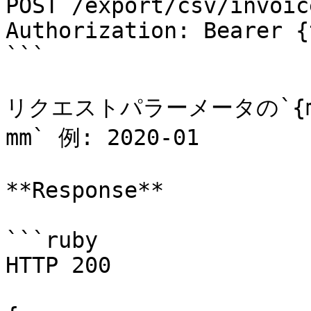
POST /export/csv/invoic
Authorization: Bearer {
```

リクエストパラーメータの`{mo
mm` 例: 2020-01

**Response**

```ruby

HTTP 200
