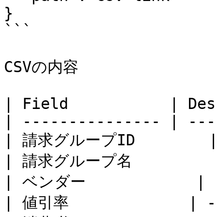
}

```

CSVの内容

| Field           | Des
| --------------- | ---
| 請求グループID        | -
| 請求グループ名         | 
| ベンダー            | -
| 値引率             | - 