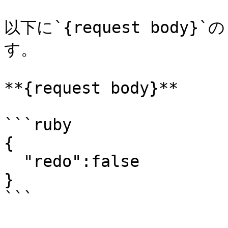
以下に`{request bod
す。

**{request body}**

```ruby

{

  "redo":false

}

```
