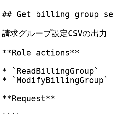
## Get billing group se
請求グループ設定CSVの出力

**Role actions**

* `ReadBillingGroup`

* `ModifyBillingGroup`

**Request**
