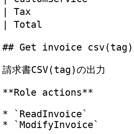
| Tax                 
| Total               
## Get invoice csv(tag)

請求書CSV(tag)の出力

**Role actions**

* `ReadInvoice`

* `ModifyInvoice`
