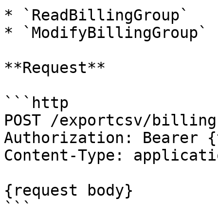
* `ReadBillingGroup`

* `ModifyBillingGroup`

**Request**

```http

POST /exportcsv/billing
Authorization: Bearer {
Content-Type: applicati
{request body}

```
