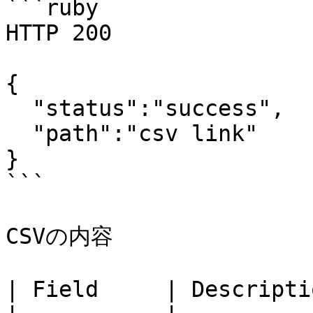
```ruby

HTTP 200

{

  "status":"success",

  "path":"csv link"

}

```

CSVの内容

| Field     | Descriptio