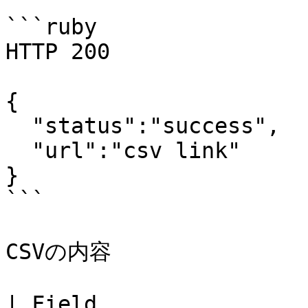
```ruby

HTTP 200

{

  "status":"success",

  "url":"csv link"

}

```

CSVの内容

| Field                