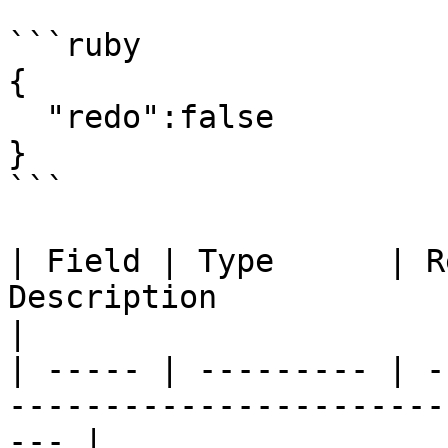
```ruby

{

  "redo":false

}

```

| Field | Type      | R
Description                                               
|

| ----- | --------- | -
-----------------------
--- |
