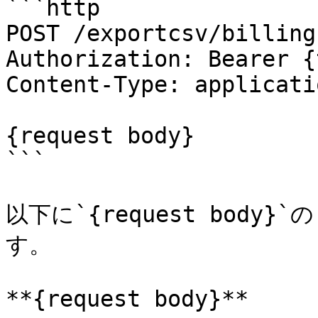
```http

POST /exportcsv/billing
Authorization: Bearer {
Content-Type: applicati
{request body}

```

以下に`{request bod
す。

**{request body}**
