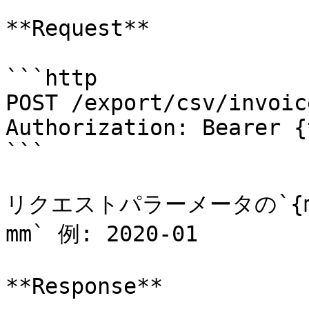
**Request**

```http

POST /export/csv/invoic
Authorization: Bearer {
```

リクエストパラーメータの`{mo
mm` 例: 2020-01

**Response**
