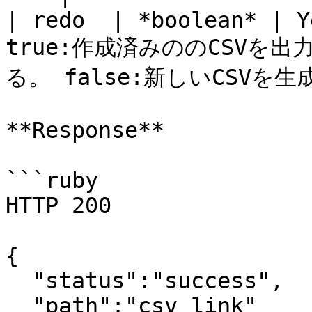
| redo  | *boolean* | Y
true:作成済みののCSVを出
る。 false:新しいCSVを生
**Response**

```ruby

HTTP 200

{

  "status":"success",

  "path":"csv link"
