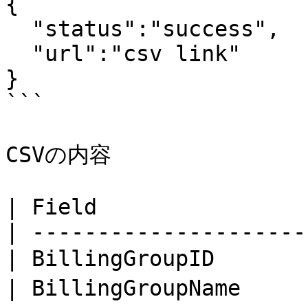
{

  "status":"success",

  "url":"csv link"

}

```

CSVの内容

| Field                
| ---------------------
| BillingGroupID     
| BillingGroupName   