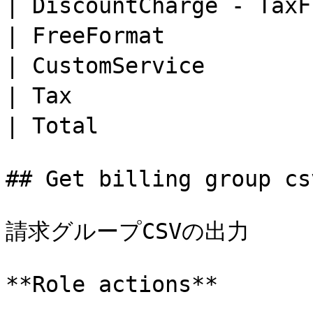
| DiscountCharge - T
| FreeFormat       
| CustomService     
| Tax                 
| Total               
## Get billing group csv
請求グループCSVの出力

**Role actions**
