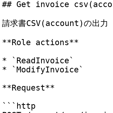
## Get invoice csv(accou
請求書CSV(account)の出力

**Role actions**

* `ReadInvoice`

* `ModifyInvoice`

**Request**

```http
